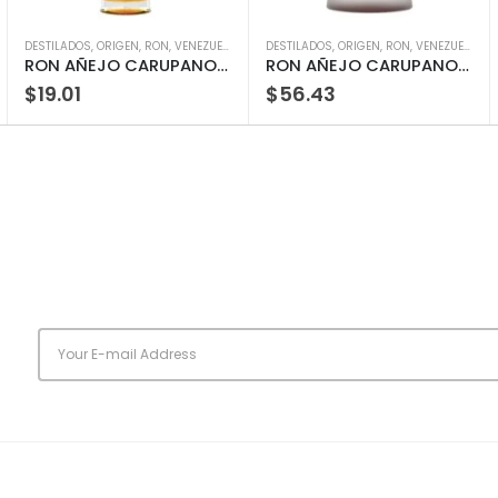
DESTILADOS
,
RON
,
ORIGEN
,
RON
,
VENEZUELA
DESTILADOS
,
ORIGEN
,
RON
,
VENEZUELA
RON AÑEJO CARUPANO RESERVA 6 AÑOS 750ML
RON AÑEJO CARUPANO RESERV 18 AÑ 750ML
$
19.01
$
56.43
s