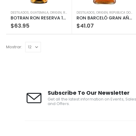
DESTILADOS
,
GUATEMALA
,
ORIGEN
,
RON
DESTILADOS
,
ORIGEN
,
REPUBLICA DOMINICANA
BOTRAN RON RESERVA 15 SOLERA 750ML
RON BARCELÓ GRAN AÑEJO 750 ML
$
63.95
$
41.07
Mostrar:
Subscribe To Our Newsletter
Get all the latest information on Events, Sale
and Offers.