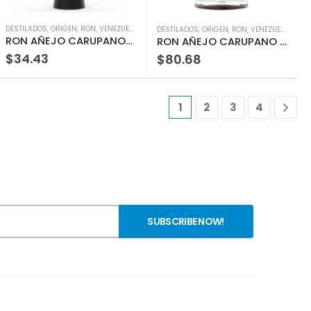
DESTILADOS
,
ORIGEN
,
RON
,
VENEZUELA
DESTILADOS
,
ORIGEN
,
RON
,
VENEZUELA
RON AÑEJO CARUPANO ORO RESERV 12AÑ 750M
RON AÑEJO CARUPANO CENTENA 21 750ML
$
34.43
$
80.68
1
2
3
4