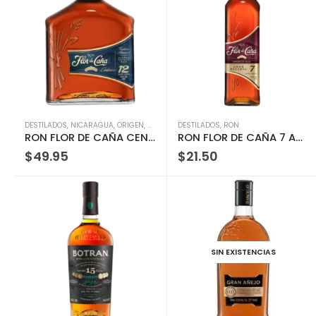
DESTILADOS
,
NICARAGUA
,
ORIGEN
,
RON
DESTILADOS
,
RON
RON FLOR DE CAÑA CENTENARIO 12 750ML
RON FLOR DE CAÑA 7 AÑOS 750 ML
$
49.95
$
21.50
SIN EXISTENCIAS