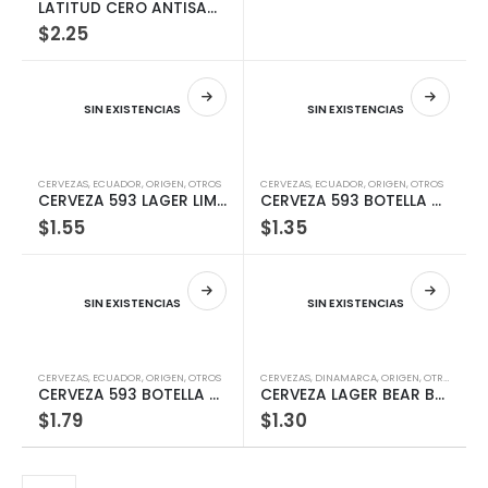
LATITUD CERO ANTISANA 330ML Botella
$
2.25
SIN EXISTENCIAS
SIN EXISTENCIAS
CERVEZAS
,
ECUADOR
,
ORIGEN
,
OTROS
CERVEZAS
,
ECUADOR
,
ORIGEN
,
OTROS
CERVEZA 593 LAGER LIMON 330 ML
CERVEZA 593 BOTELLA 600 ML (DESCARTABLE)
$
1.55
$
1.35
SIN EXISTENCIAS
SIN EXISTENCIAS
CERVEZAS
,
ECUADOR
,
ORIGEN
,
OTROS
CERVEZAS
,
DINAMARCA
,
ORIGEN
,
OTROS
CERVEZA 593 BOTELLA 330ML
CERVEZA LAGER BEAR BEER LATA 330 ML
$
1.79
$
1.30