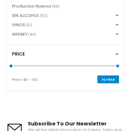
Productos Nuevos
(66)
SIN ALCOHOL
(52)
VINOS
(61)
WHISKY
(44)
PRICE
Precio:
$0
—
$10
FILTRAR
Precio
Precio
mínimo
máximo
Subscribe To Our Newsletter
Get all the latest information on Events, Sales and