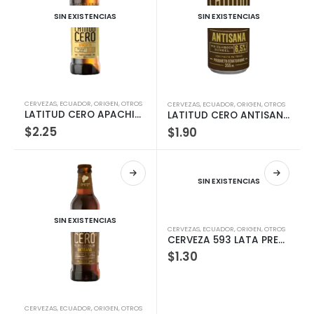
SIN EXISTENCIAS
SIN EXISTENCIAS
CERVEZAS
,
ECUADOR
,
ORIGEN
,
OTROS
CERVEZAS
,
ECUADOR
,
ORIGEN
,
OTROS
LATITUD CERO APACHITA 6P 330ML
LATITUD CERO ANTISANA LATA 355ML
$
2.25
$
1.90
SIN EXISTENCIAS
SIN EXISTENCIAS
CERVEZAS
,
ECUADOR
,
ORIGEN
,
OTROS
CERVEZA 593 LATA PREMIUM LIGHT 330ML
$
1.30
CERVEZAS
,
ECUADOR
,
ORIGEN
,
OTROS