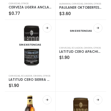
CERVEZAS
,
OTROS
ALEMANIA
,
CERVEZAS
,
ORIGEN
,
OTROS
CERVEZA LIGERA ANCLA LATA 330 ML
PAULANER OKTOBERFEST 500ML
$
0.77
$
3.60
SIN EXISTENCIAS
SIN EXISTENCIAS
CERVEZAS
,
ECUADOR
,
ORIGEN
,
OTROS
LATITUD CERO APACHITA LATA 355ML
$
1.90
CERVEZAS
,
ECUADOR
,
ORIGEN
,
OTROS
LATITUD CERO SIERRA NEGRA LATA 355ML
$
1.90