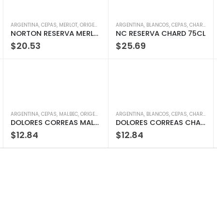
ARGENTINA
,
ORIGEN
,
TIPOS
,
CEPAS
,
VINOS
,
MERLOT
,
ORIGEN
,
TINTOS
ARGENTINA
,
TIPOS
,
VINOS
,
BLANCOS
,
CEPAS
,
CHARDONNAY
NORTON RESERVA MERLOT 750ML
NC RESERVA CHARD 75CL
$
20.53
$
25.69
EPAS
,
ARGENTINA
ORIGEN
,
TINTOS
,
CEPAS
,
TIPOS
,
MALBEC
,
VINOS
,
ORIGEN
,
TINTOS
ARGENTINA
,
TIPOS
,
VINOS
,
BLANCOS
,
CEPAS
,
CHARDONNAY
DOLORES CORREAS MALBEC 750 ML
DOLORES CORREAS CHARDONNAY 750 ML
$
12.84
$
12.84