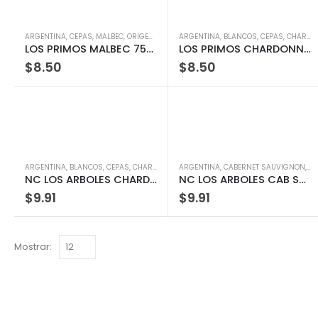
ARGENTINA
,
CEPAS
,
MALBEC
,
ORIGEN
,
TINTOS
ARGENTINA
,
TIPOS
,
VINOS
,
BLANCOS
,
CEPAS
,
CHARDONNAY
LOS PRIMOS MALBEC 750ML
LOS PRIMOS CHARDONNAY 750ML
$
8.50
$
8.50
ARGENTINA
,
BLANCOS
,
CEPAS
,
CHARDONNAY
ARGENTINA
,
ORIGEN
,
TIPOS
,
CABERNET SAUVIGNON
,
VINOS
,
C
NC LOS ARBOLES CHARD 75CL
NC LOS ARBOLES CAB SAUV 75CL
$
9.91
$
9.91
Mostrar: