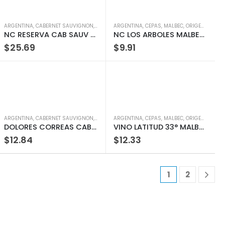
ARGENTINA
,
ORIGEN
,
TIPOS
,
CABERNET SAUVIGNON
,
VINOS
,
CEPAS
,
ARGENTINA
ORIGEN
,
TINTOS
,
CEPAS
,
TIPOS
,
MALBEC
,
VINOS
,
ORIGEN
,
TINTOS
NC RESERVA CAB SAUV 75CL
NC LOS ARBOLES MALBEC 75CL
$
25.69
$
9.91
ARGENTINA
,
ORIGEN
,
TIPOS
,
CABERNET SAUVIGNON
,
VINOS
,
CEPAS
,
ARGENTINA
ORIGEN
,
TINTOS
,
CEPAS
,
TIPOS
,
MALBEC
,
VINOS
,
ORIGEN
,
TINTOS
DOLORES CORREAS CABERNET SAUV 750 ML
VINO LATITUD 33° MALBEC 750 ML
$
12.84
$
12.33
1
2