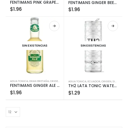
FENTIMANS PINK GRAPEFRUIT 200ML
FENTIMANS GINGER BEER 200ML
$
1.96
$
1.96
SIN EXISTENCIAS
SIN EXISTENCIAS
AGUA TONICA
,
GRAN BRETAÑA
,
ORIGEN
,
SIN ALCOHOL
AGUA TONICA
,
ECUADOR
,
ORIGEN
,
SIN ALCOHOL
FENTIMANS GINGER ALE 200ML
TH2 LATA TONIC WATER COOL 330 ML
$
1.96
$
1.29