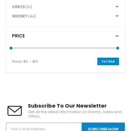
VINOS
(61)
WHISKY
(44)
PRICE
Precio:
$0
—
$10
FILTRAR
Precio
Precio
mínimo
máximo
Subscribe To Our Newsletter
Get all the latest information on Events, Sales and
Offers.