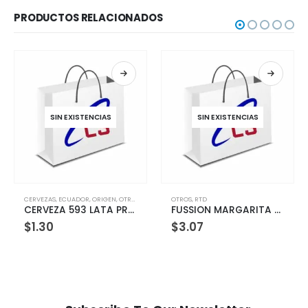
PRODUCTOS RELACIONADOS
TENCIAS
SIN EXISTENCIAS
SIN EXISTEN
OR
,
ORIGEN
,
OTROS
OTROS
,
RTD
OTROS
,
RTD
CERVEZA 593 LATA PREMIUM LIGHT 330ML
FUSSION MARGARITA PET 1500 ML
$
3.07
$
0.00