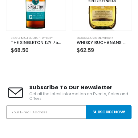
SIN EXISTENCIAS
S
E MALT SCOTCH
,
WHISKY
ESCOCIA
,
ORIGEN
,
WHISKY
BOURBON
THE SINGLETON 12Y 750ML
WHISKY BUCHANANS MASTER 750 ML
8.50
$
62.59
$
55.
Subscribe To Our Newsletter
Get all the latest information on Events, Sales and
Offers.