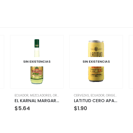
ISTENCIAS
SIN EXISTENCIAS
SIN EXISTENCI
RES
ZCLADORES
,
ORIGEN
,
,
OTROS
ORIGEN
,
TIPO
,
OTROS
CERVEZAS
,
SIN ALCOHOL
,
ECUADOR
,
ORIGEN
,
OTROS
CERVEZAS
,
ECUADOR
,
O
EL KARNAL MARGARITA MIX 750ML
LATITUD CERO APACHITA LATA 355ML
$
1.90
$
2.25