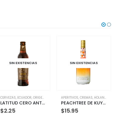
AS
SIN EXISTENCIAS
SIN EXISTENCIAS
RIGEN
,
OTROS
APERITIVOS
,
CREMAS
,
HOLANDA
,
LICORES
CERVEZAS
,
MEZCLADORES
,
ECUADOR
,
ORIGEN
,
ORIGEN
,
OTROS
,
O
LATITUD CERO ANTISANA 330ML Botella
PEACHTREE DE KUYPER 700ML
LATITUD CERO ANTISANA LATA 355ML
$
15.95
$
1.90