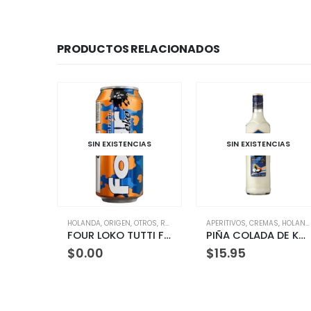
PRODUCTOS RELACIONADOS
SIN EXISTENCIAS
SIN EXISTENCIAS
SIN EX
LANDA
,
ORIGEN
,
OTROS
,
RTD
APERITIVOS
,
CREMAS
,
HOLANDA
,
LICORES
ECUADOR
,
MEZCLADO
,
ME
FOUR LOKO TUTTI FRUTI 440ML
PIÑA COLADA DE KUYPER 700 ML
0.00
$
15.95
$
5.64