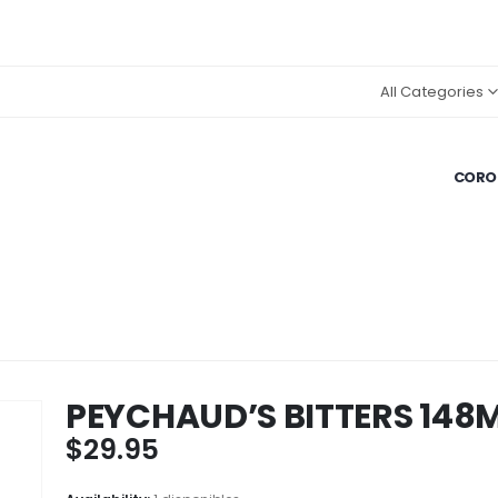
All Categories
CORON
PEYCHAUD’S BITTERS 148
$
29.95