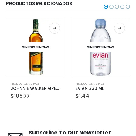
PRODUCTOS RELACIONADOS
 EXISTENCIAS
SIN EXISTENCIAS
SIN EXI
NUEVOS
PRODUCTOS NUEVOS
PRODUCTOS NUE
JOHNNIE WALKER GREEN 750 ML
EVIAN 330 ML
EVIAN 750M
7
$
1.44
$
3.09
Subscribe To Our Newsletter