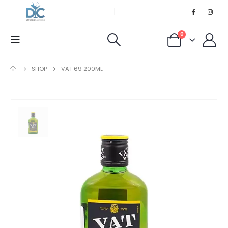
0
SHOP
VAT 69 200ML