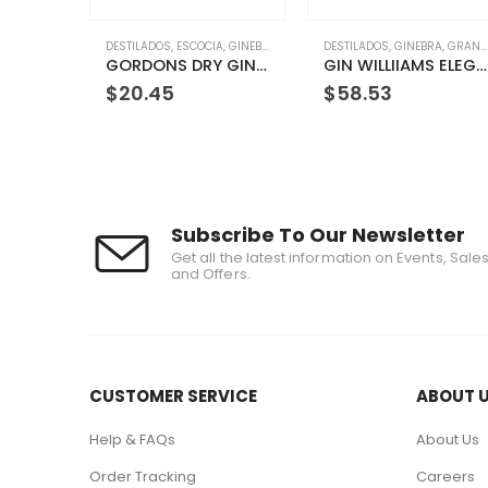
ESCOCIA
,
GINEBRA
,
ORIGEN
DESTILADOS
,
GINEBRA
,
GRAN BRETAÑA
,
ORIGEN
ALEMANIA
,
DESTILADOS
GORDONS DRY GIN 750 ML
GIN WILLIIAMS ELEGANT
$
58.53
$
61.60
Subscribe To Our Newsletter
Get all the latest information on Events, Sale
and Offers.
CUSTOMER SERVICE
ABOUT 
Help & FAQs
About Us