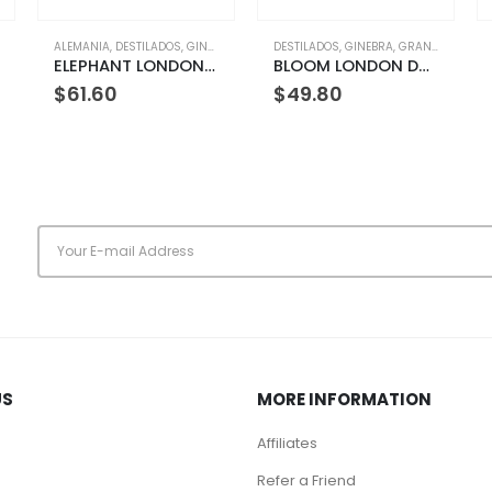
,
GINEBRA
,
ORIGEN
DESTILADOS
,
GINEBRA
,
GRAN BRETAÑA
,
ORIGEN
AGUARDIENTE
,
ARMENIA
,
DESTILADOS
ELEPHANT LONDON DRY GIN 500 ML
BLOOM LONDON DRY GIN 750 ML
AGUARDIENTE QUINDIANO SIN AZUCAR 750 ML
$
49.80
$
6.60
s
US
MORE INFORMATION
Affiliates