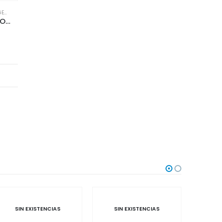
EN
,
TIPOS
FREIXENET PROSECCO DOC 200 ML
SIN EXISTENCIAS