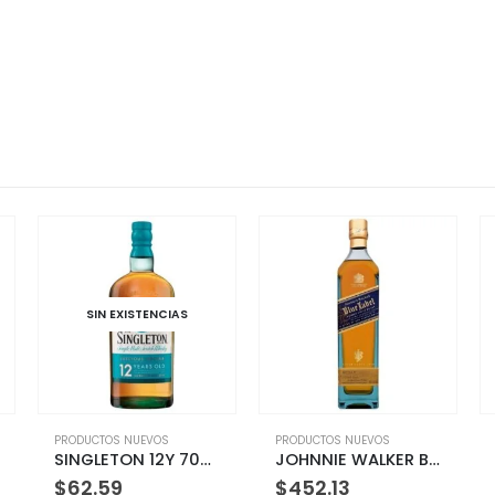
S
SIN EXISTENCIAS
PRODUCTOS NUEVOS
PRODUCTOS NUEVOS
SINGLETON 12Y 700 ML
JOHNNIE WALKER BLUE LABEL 750 ML
JOHNNIE WALKER BLACK LABEL 3L
$
452.13
$
284.19