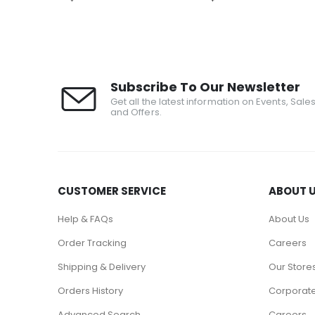
Subscribe To Our Newsletter
Get all the latest information on Events, Sale
and Offers.
CUSTOMER SERVICE
ABOUT 
Help & FAQs
About Us
Order Tracking
Careers
Shipping & Delivery
Our Store
Orders History
Corporate
Advanced Search
Careers