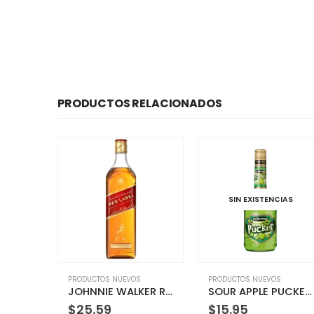
PRODUCTOS RELACIONADOS
SIN EXISTENCIAS
SIN EXISTENCIA
NUEVOS
PRODUCTOS NUEVOS
PRODUCTOS NUEVOS
JOHNNIE WALKER RED LABEL 750 ML
SOUR APPLE PUCKER DE KUYPER 700 ML
$
15.95
$
62.59