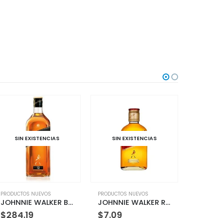
SIN EXISTENCIAS
SIN EXISTENCIAS
PRODUCTOS NUEVOS
PRODUCTOS NUEVOS
PR
JOHNNIE WALKER RED LABEL 20CL
JOHNNIE WALKER GREEN 750 ML
$
7.09
$
105.77
$