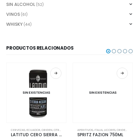
SIN ALCOHOL
(52)
VINOS
(61)
WHISKY
(44)
PRODUCTOS RELACIONADOS
SIN EXISTENCIAS
SIN EXISTENCIAS
PO
CERVEZAS
,
ECUADOR
,
ORIGEN
,
OTROS
APERITIVOS
,
ITALIA
,
LICORES
,
ORIGEN
,
TIPO
LATITUD CERO SIERRA NEGRA LATA 355ML
SPRITZ FAZION 750ML