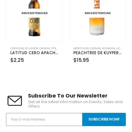
SIN EXISTENCIAS
SIN EXISTENCIAS
APERITIVOS
,
CREMAS
,
HOLANDA
,
LICORES
,
MEZCLADORES
OTROS
,
RTD
,
ORIGEN
,
OTROS
,
TIPO
PEACHTREE DE KUYPER 700ML
FUSSION MARGARITA PET 1500 ML
$
15.95
$
3.07
Subscribe To Our Newsletter
Get all the latest information on Events, Sales and
Offers.