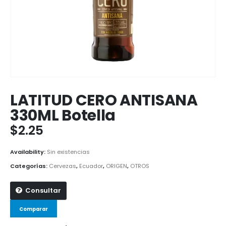
LATITUD CERO ANTISANA
330ML Botella
$
2.25
Availability:
Sin existencias
Categorías:
Cervezas
,
Ecuador
,
ORIGEN
,
OTROS
Consultar
Comparar